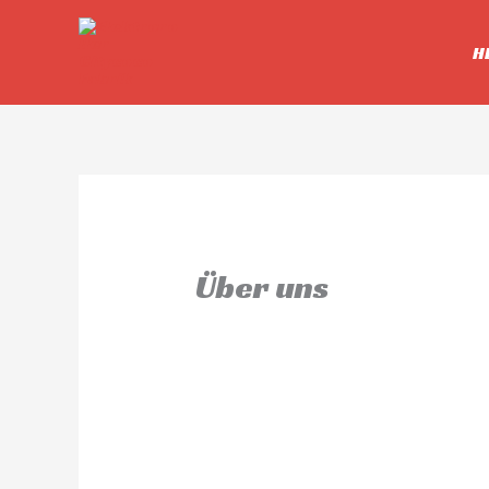
Zum
Inhalt
H
springen
Über uns