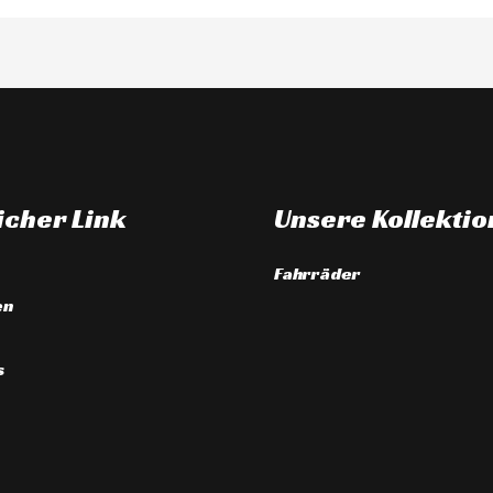
icher Link
Unsere Kollektio
Fahrräder
en
s