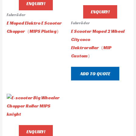
ENQUIRY!
ENQUIRY!
Fahrräder
E Moped Elektro E Scooter
Fahrräder
Chopper（M1PS Plating）
E Scooter Moped 2 Wheel
Citycoco
Elektroroller（M1P
Custom）
ADD TO QUOTE
ENQUIRY!