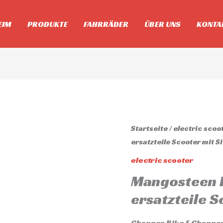
EIM
PRODUKTE
FAHRRÄDER
ÜBER UNS
KONTA
Mangosteen
Startseite
/
electric scoo
ersatzteile Scooter mit Si
E
Chopper
electric scooter
ersatzteile
Mangosteen 
Scooter
ersatzteile S
mit
Sitz
Chopper Bike E Chopper