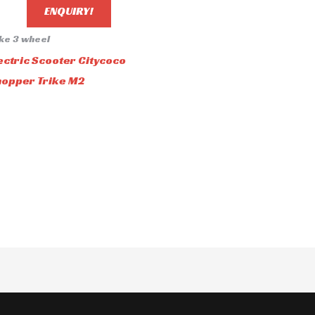
ENQUIRY!
ike 3 wheel
ectric Scooter Citycoco
opper Trike M2