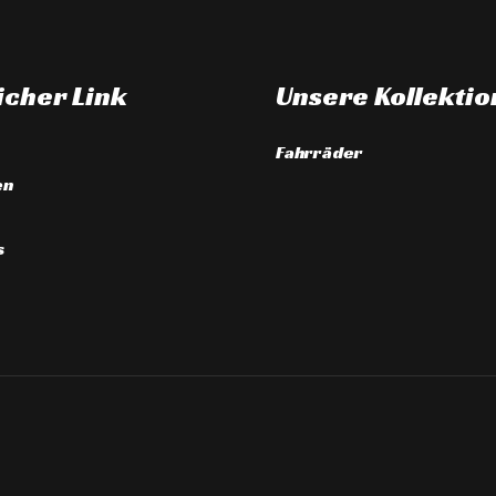
icher Link
Unsere Kollektio
Fahrräder
en
s