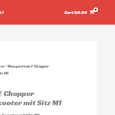
KT
Cart/
$
0.00
ter
/ Mangosteen E Chopper
tz M1
E Chopper
cooter mit Sitz M1
 Scooter mit Sitz M1