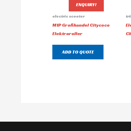
ENQUIRY!
electric scooter
tr
M1P Großhandel Citycoco
El
Elektroroller
Ch
ADD TO QUOTE