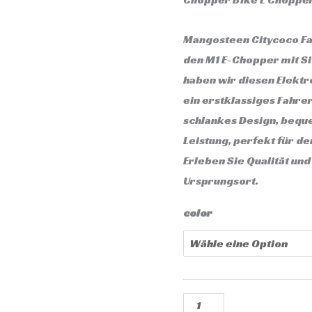
M1
Menge
Mangosteen Citycoco Fac
den M1 E-Chopper mit Si
haben wir diesen Elektro
ein erstklassiges Fahrer
schlankes Design, bequ
Leistung, perfekt für de
Erleben Sie Qualität und
Ursprungsort.
color